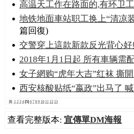
高温天工作在路面的,有环卫工
地铁地面車站职工换上“清凉装
篇回復)
交警穿上這款新款反光背心好
2018年1月1日起 所有車辆需
女子網购“虎年大吉”红袜 撕開
西安核酸贴纸“嬴政”出马了 
頁:
1
2
3
4
[5]
6
7
8
9
10
11
12
13
查看完整版本:
宣傳單DM海報