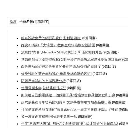
論壇
› 卡典希德(電腦割字)
签名設計免费的網页和软件,安利這四款!
(0篇回復)
好說AI 绘制「大場面」:教你生成惊艳概念設計图
(0篇回復)
流媒體“内卷”,MediaBox SDK架构設計和優化如何升级?
(0篇回復)
世强硬創获大图热控授权代理,平台扩充高热流密度液冷板設計廠商
(0
白色無袖背心與黑色美背的叠穿艺術:解锁時尚新维度
(0篇回復)
修身設計的蓝色無袖背心:重塑身材轮廓的艺術!
(0篇回復)
防刺反光背心的市場現状分析
(0篇回復)
使用電腦多年,总结几個“技巧”
(0篇回復)
如何给自己的電腦做一個截圖工具?現場教會你具體流程和步骤
(0篇回復
超六成受访青年曾為國潮買单 文創手辦和服饰類產品最出圈
(0篇回復)
什麼是文創產品背後的“流量密码”?這一届文博會或许给出了答案
(0篇回
又一波文創雪糕来啦!你最中意哪一款
(0篇回復)
年度“丑东西大赛”由博物馆文創拔得頭“丑”,啥才算好的文創產品?
(0篇