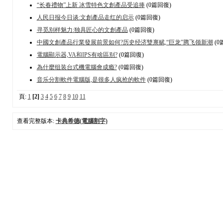
“长春禮物”上新 冰雪特色文創產品受追捧
(0篇回復)
人民日报今日谈:文創產品走红的启示
(0篇回復)
寻觅别样魅力:独具匠心的文創產品
(0篇回復)
中國文創產品行業發展前景如何?历史经济雙禀赋,“巨龙”腾飞领新潮
(0
電腦顯示器,VA和IPS有啥區别?
(0篇回復)
為什麼组装台式機電腦會成瘾?
(0篇回復)
音乐分割軟件電腦版,是很多人疯抢的軟件
(0篇回復)
頁:
1
[2]
3
4
5
6
7
8
9
10
11
查看完整版本:
卡典希德(電腦割字)