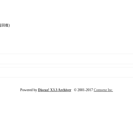
篇回復)
Powered by
Discuz! X3.3 Archiver
© 2001-2017
Comsenz Inc.