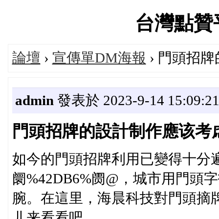
台灣點贊平台
論壇
›
宣傳單DM海報
› 門頭招
admin
發表於 2023-9-14 15:09:2
門頭招牌的設計制作應该考
如今的門頭招牌利用已變得十分遍及
阛%42DB6%阓@，城市用門
腕。在這里，海晨科技對門頭摘
儿来看看吧。