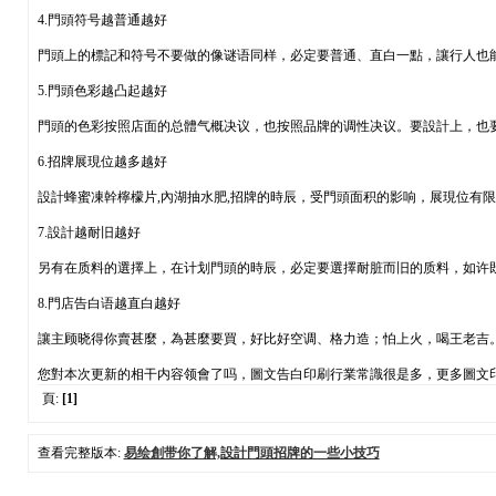
4.門頭符号越普通越好
門頭上的標記和符号不要做的像谜语同样，必定要普通、直白一點，讓行人也
5.門頭色彩越凸起越好
門頭的色彩按照店面的总體气概决议，也按照品牌的调性决议。要設計上，也
6.招牌展現位越多越好
設計蜂蜜凍幹檸檬片,內湖抽水肥,招牌的時辰，受門頭面积的影响，展現位有
7.設計越耐旧越好
另有在质料的選擇上，在计划門頭的時辰，必定要選擇耐脏而旧的质料，如许
8.門店告白语越直白越好
讓主顾晓得你賣甚麼，為甚麼要買，好比好空调、格力造；怕上火，喝王老吉
您對本次更新的相干内容领會了吗，圖文告白印刷行業常識很是多，更多圖文
頁:
[1]
查看完整版本:
易绘創带你了解,設計門頭招牌的一些小技巧