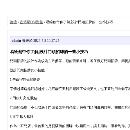
論壇
›
宣傳單DM海報
› 易绘創带你了解,設計門頭招牌的一些小技巧
admin
發表於 2024-4-3 15:57:24
易绘創带你了解,設計門頭招牌的一些小技巧
門頭招牌的設計作為较為主丹參茶，觀的营業来讲，若何做好門頭招牌、阐扬
設計門頭招牌的小技能
1.告白字體做简略點
字體越简略越好認越好，尽可能不要利用繁體字或纯英文，也不要利用冷僻字
2.門頭灯亮光眼點
門頭的亮度，不但取决于門頭發光字的亮度，另有門頭周邊的灯带、和射灯的
3.文字越大越好
作為一家門店，最首要的是從满街的招牌中脱颖而出，讓主顾能一眼看到你。