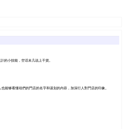
設計的小技能，空话未几说上干貨。
人也能够看懂咱們的門店的名字和谋划的内容，加深行人對門店的印象。