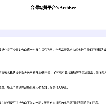
台灣點贊平台's Archiver
其感化是不少圖文告白店一向都在探究的事。今天易哥就给大師收拾了几個門頭招牌
和藝術化後的過敏性鼻炎中藥膏,藝術字體，尽可能不要给主顾带来辨認難度，如许路
亮度。晚上門頭越亮越轻易被人們看到，加深行人印象。
實在咱們便可以把告白字做大一點，讓客户在很远的處所就可以看清咱們的門店。