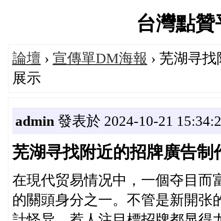
台灣點贊平台
論壇
›
宣傳單DM海報
› 芜湖寻
展示
admin
發表於 2024-10-21 15:34:
芜湖寻找附近的招牌廣告制
在現代贸易情况中，一個夺目而
的關頭身分之一。不管是新開张
計怪异、惹人注目標招牌都显得