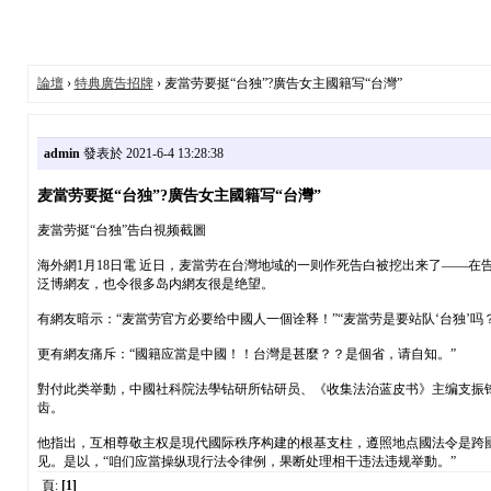
論壇
›
特典廣告招牌
› 麦當劳要挺“台独”?廣告女主國籍写“台灣”
admin
發表於 2021-6-4 13:28:38
麦當劳要挺“台独”?廣告女主國籍写“台灣”
麦當劳挺“台独”告白視频截圖
海外網1月18日電 近日，麦當劳在台灣地域的一则作死告白被挖出来了——
泛博網友，也令很多岛内網友很是绝望。
有網友暗示：“麦當劳官方必要给中國人一個诠释！”“麦當劳是要站队‘台独’吗？
更有網友痛斥：“國籍应當是中國！！台灣是甚麼？？是個省，请自知。”
對付此类举動，中國社科院法學钻研所钻研员、《收集法治蓝皮书》主编支振锋
齿。
他指出，互相尊敬主权是現代國际秩序构建的根基支柱，遵照地点國法令是跨
见。是以，“咱们应當操纵現行法令律例，果断处理相干违法违规举動。”
頁:
[1]