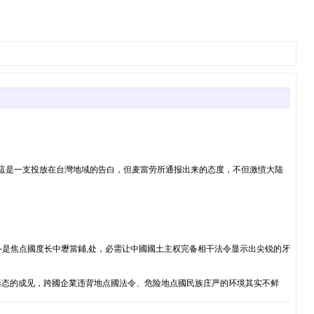
然這是一支投放在台灣地域的告白，但麦當劳所通报出来的态度，不但激愤大陆
备是焦点國度长中壢當鋪,处，必需让中國國土主权完备相干法令显示出尖锐的牙
形态的成见，跨國企業违背地点國法令、危险地点國民族庄严的环境其实不鲜