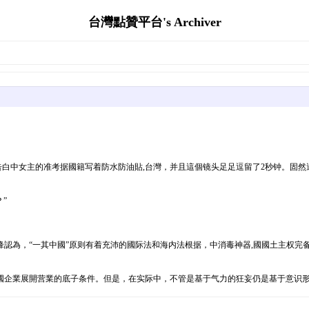
台灣點贊平台's Archiver
在告白中女主的准考据國籍写着防水防油貼,台灣，并且這個镜头足足逗留了2秒钟。固
”
認為，“一其中國”原则有着充沛的國际法和海内法根据，中消毒神器,國國土主权完
國企業展開营業的底子条件。但是，在实际中，不管是基于气力的狂妄仍是基于意识