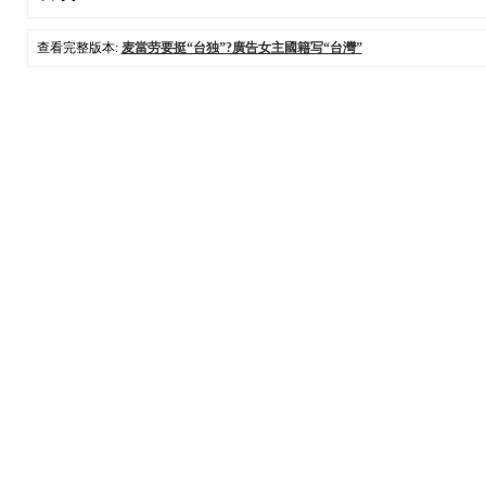
查看完整版本:
麦當劳要挺“台独”?廣告女主國籍写“台灣”