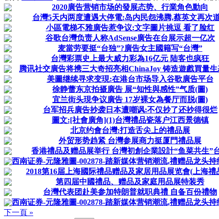
2020廣告营销市场的發展态势、行業角色動向
台灣5天内两度遭遇大停電:岛内民怨沸腾,蔡英文再次
小區電梯不雅廣告惹争议:文字圖片挑逗 看了脸红
谷歌台灣负责人称AdSense廣告在台展示超一亿次
麦當劳要挺“台独”?廣告女主國籍写“台灣”
台灣彩票史上最大威力彩為16亿元 陆客也疯狂
腾讯社交廣告将携三大奇招亮相ChinaJoy 铸造遊戲買量
美圖继续寻求变現:在港台市场导入谷歌廣告平台
徐静蕾东京拍摄廣告 展“知性與感性”气质(圖)
宜兰街头現争议廣告 17岁裸女為餐厅而脱(圖)
台军招兵廣告抄袭日本遭嘲讽:不仅抄了还抄得很烂
圖文:[社會廣角](1)台灣禮品瓷落户江西景德镇
北京约會台灣:打造舌尖上的禮品展
外贸形势趋紧 台灣参展商力挺厦門禮品展
香港禮品及赠品展举行 台灣初創企業設計“鱼菜共生”
西南证券-元隆雅圖-002878-踏新媒体营销潮流,禮赠品龙头持续高
2018第16届上海國际禮品赠品及家居用品展览會(上海禮
第四届中國禮品、赠品及家庭用品展特装秀
台灣代表团赴美参加特朗普就职典禮 自备百份禮物
西南证券-元隆雅圖-002878-踏新媒体营销潮流,禮赠品龙头持续高
下一頁 »