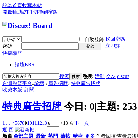
設為首頁
收藏本站
開啟輔助訪問
切換到窄版
找回密碼
自動登錄
密碼
立即註冊
登錄
快捷導航
論壇
BBS
搜索
熱搜:
活動
交友
discuz
搜索
台灣點贊平台
»
論壇
›
廣告招牌
›
特典廣告招牌
收藏本版
|
訂閱
特典廣告招牌
今日:
0
|
主題:
253
1 ...
4
5
6
7
8
9
10
11
12
13
/ 13 頁
下一頁
返 回
新窗
全部主題
最新
熱門
熱帖
精華
更多
作者
回復/查看
最後