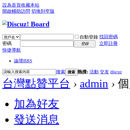
設為首頁
收藏本站
開啟輔助訪問
切換到窄版
找回密碼
自動登錄
密碼
立即註冊
登錄
快捷導航
論壇
BBS
搜索
熱搜:
活動
交友
discuz
搜索
台灣點贊平台
›
admin
›
個
加為好友
發送消息