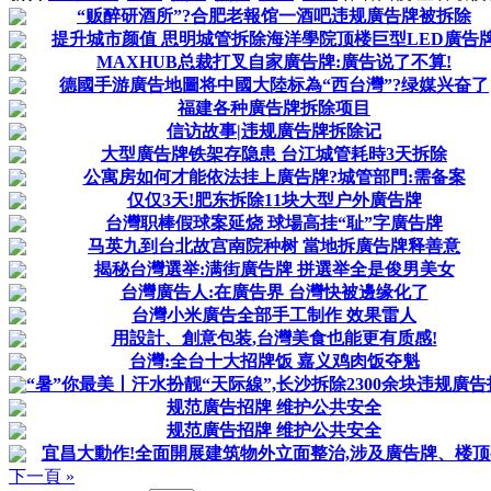
“贩醉研酒所”?合肥老報馆一酒吧违规廣告牌被拆除
提升城市颜值 思明城管拆除海洋學院顶楼巨型LED廣告
MAXHUB总裁打叉自家廣告牌:廣告说了不算!
德國手游廣告地圖将中國大陸标為“西台灣”?绿媒兴奋了
福建各种廣告牌拆除项目
信访故事|违规廣告牌拆除记
大型廣告牌铁架存隐患 台江城管耗時3天拆除
公寓房如何才能依法挂上廣告牌?城管部門:需备案
仅仅3天!肥东拆除11块大型户外廣告牌
台灣职棒假球案延烧 球場高挂“耻”字廣告牌
马英九到台北故宫南院种树 當地拆廣告牌释善意
揭秘台灣選举:满街廣告牌 拼選举全是俊男美女
台灣廣告人:在廣告界 台灣快被邊缘化了
台灣小米廣告全部手工制作 效果雷人
用設計、創意包装,台灣美食也能更有质感!
台灣:全台十大招牌饭 嘉义鸡肉饭夺魁
“暑”你最美丨汗水扮靓“天际線”,长沙拆除2300余块违规廣
规范廣告招牌 维护公共安全
规范廣告招牌 维护公共安全
宜昌大動作!全面開展建筑物外立面整治,涉及廣告牌、楼顶
下一頁 »