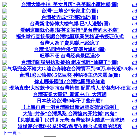
台灣大學生拍“美女月历” 秀美腿小露性感(圖)
ad
台灣“土地公”安家北京(圖)
ad
台灣被弄成“亚洲砍城”(圖)
ad
台灣新北惊傳大楼气爆 已7人送醫(圖)
ad
看到這圖就心寒!蔡英文被指“是台灣的大不幸”
ad
福州举行直接采認台灣地區职業资格证书授证仪式
ad
台灣人為了賣凤梨,已经疯了
ad
台灣“防同性性侵”宣傳片爆红(圖)
ad
旺季不旺 台灣经典景區遇冷
ad
台灣消防猛男执勤被拍 網友惊呼“帅翻了”(圖)
ad
气场完全不輸大G,這台奔驰在台灣賣不到60万,車长近5.5米
ad
台灣1彩民独揽6.5亿巨奖 神秘得主仍未露面(圖)
ad
你走哪条國道?台灣地圖讓你知道
ad
現场直击!大改款卡罗拉台灣抢售,配置感人,价格却不便宜
ad
台灣茶業大事记_新闻中心_大河網
ad
日本统治台灣50年干了些什麼?
ad
【上海再傳一例台灣輸出新冠肺炎确诊病例】
ad
大陆“封杀”台灣凤梨 台灣盜内开始抓“内鬼”
ad
【凤梨風暴】民进党元老:台灣敌視大陆還一直吃奶
ad
港媒评台灣科技業没落:過度依赖台式電脑的悲哀
ad
下一頁 »