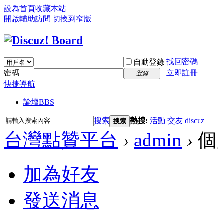
設為首頁
收藏本站
開啟輔助訪問
切換到窄版
找回密碼
自動登錄
密碼
立即註冊
登錄
快捷導航
論壇
BBS
搜索
熱搜:
活動
交友
discuz
搜索
台灣點贊平台
›
admin
›
個
加為好友
發送消息