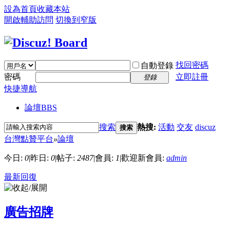
設為首頁
收藏本站
開啟輔助訪問
切換到窄版
找回密碼
自動登錄
密碼
立即註冊
登錄
快捷導航
論壇
BBS
搜索
熱搜:
活動
交友
discuz
搜索
台灣點贊平台
»
論壇
今日:
0
|
昨日:
0
|
帖子:
2487
|
會員:
1
|
歡迎新會員:
admin
最新回復
廣告招牌