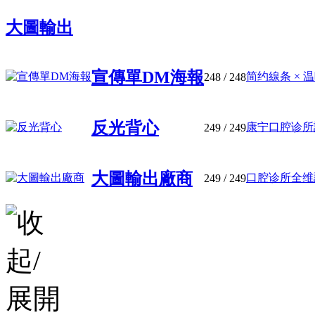
大圖輸出
宣傳單DM海報
简约線条 × 温
248
/ 248
反光背心
康宁口腔诊所設
249
/ 249
大圖輸出廠商
口腔诊所全维設
249
/ 249