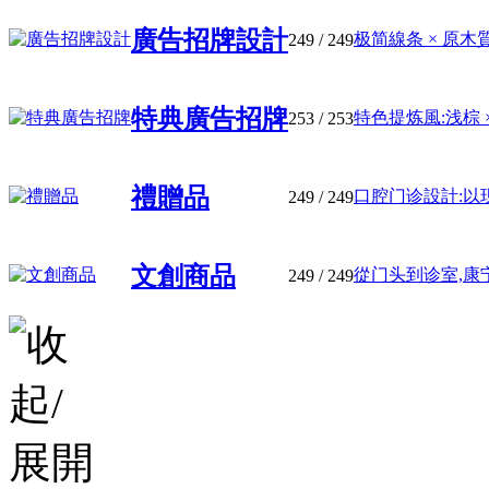
廣告招牌設計
极简線条 × 原木質感
249
/ 249
特典廣告招牌
特色提炼風:浅棕 × 光
253
/ 253
禮贈品
口腔门诊設計:以现
249
/ 249
文創商品
從门头到诊室,康宁
249
/ 249