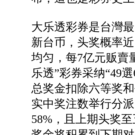
大乐透彩券是台灣最
新台币，头奖概率近
均匀，每7亿元贩賣
乐透”彩券采纳“49
总奖金扣除六等奖和
实中奖注数举行分派
58%，且上期头奖
奖金将积累到下期对