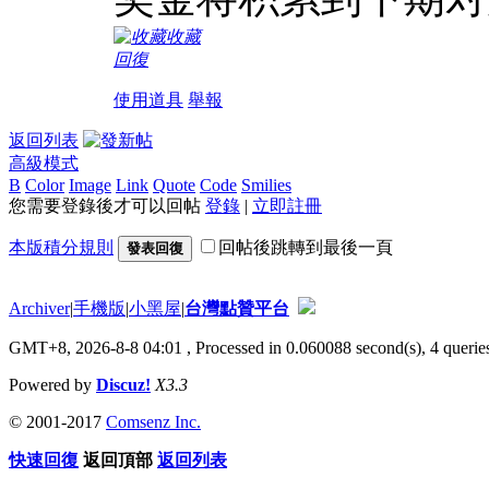
收藏
回復
使用道具
舉報
返回列表
高級模式
B
Color
Image
Link
Quote
Code
Smilies
您需要登錄後才可以回帖
登錄
|
立即註冊
本版積分規則
回帖後跳轉到最後一頁
發表回復
Archiver
|
手機版
|
小黑屋
|
台灣點贊平台
GMT+8, 2026-8-8 04:01
, Processed in 0.060088 second(s), 4 queries
Powered by
Discuz!
X3.3
© 2001-2017
Comsenz Inc.
快速回復
返回頂部
返回列表