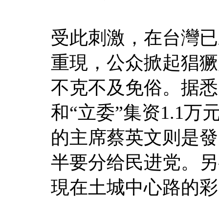
受此刺激，在台灣已
重現，公众掀起猖獗
不克不及免俗。据悉
和“立委”集资1.1
的主席蔡英文则是發
半要分给民进党。另
現在土城中心路的彩